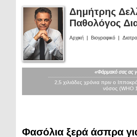
Δημήτρης Δελλ
Παθολόγος Δι
Αρχική
Βιογραφικό
Διατρ
«Φάρμακό σας ας γί
2,5 χιλιάδες χρόνια πριν ο Ιπποκρ
νόσος (WHO 19
Φασόλια ξερά άσπρα για