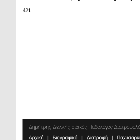
421
Δημήτρης Δελλής Ειδικός Παθολόγος Διατροφολ
Αρχική
Βιογραφικό
Διατροφή
Παχυσαρκ