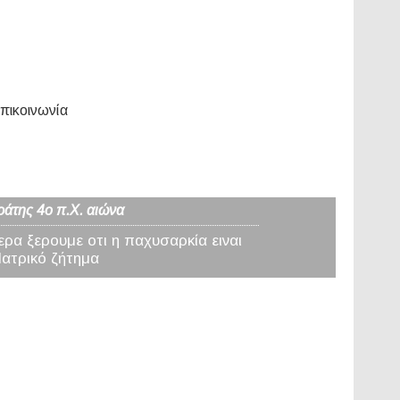
πικοινωνία
ράτης 4ο π.Χ. αιώνα
ερα ξερουμε οτι η παχυσαρκία ειναι
Ιατρικό ζήτημα