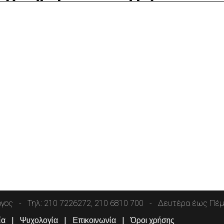
όγος
Τηλ: 210 7226272, 210 6810 700
Δευτέρα έως Πέμπ
ία
Ψυχολογία
Επικοινωνία
Όροι χρήσης