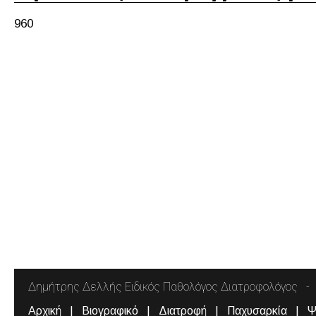
960
Δημήτρης Δελλής Ειδικός Παθολόγος Διατροφολόγος
Αρχική
Βιογραφικό
Διατροφή
Παχυσαρκία
Ψ