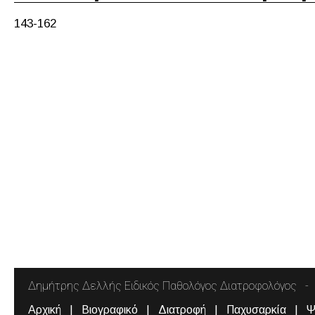
143-162
Δημήτρης Δελλής Ειδικός Παθολόγος Διατροφολόγος
Αρχική
Βιογραφικό
Διατροφή
Παχυσαρκία
Ψ