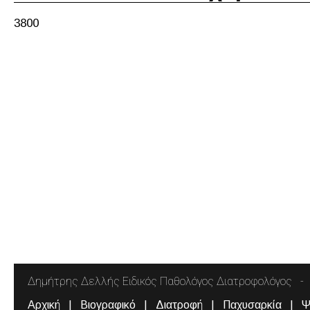
3800
Δημήτρης Δελλής Ειδικός Παθολόγος Διατροφολόγος
Αρχική
Βιογραφικό
Διατροφή
Παχυσαρκία
Ψ