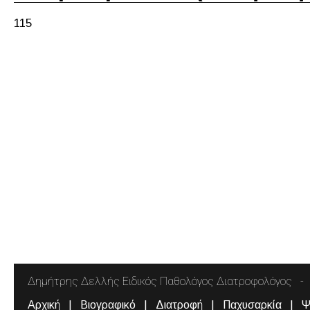
115
Δημήτρης Δελλής Ειδικός Παθολόγος Διατροφολόγος
Αρχική
Βιογραφικό
Διατροφή
Παχυσαρκία
Ψ