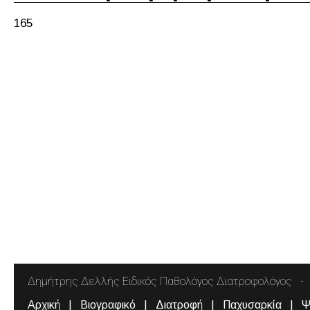
165
Δημήτρης Δελλής Ειδικός Παθολόγος Διατροφολόγος
Αρχική
Βιογραφικό
Διατροφή
Παχυσαρκία
Ψ