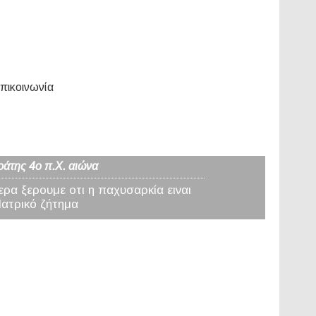
πικοινωνία
ράτης 4ο π.Χ. αιώνα
ερα ξερουμε οτι η παχυσαρκία ειναι
Ιατρικό ζήτημα