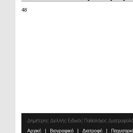
48
Δημήτρης Δελλής Ειδικός Παθολόγος Διατροφολ
Αρχική
Βιογραφικό
Διατροφή
Παχυσαρκ