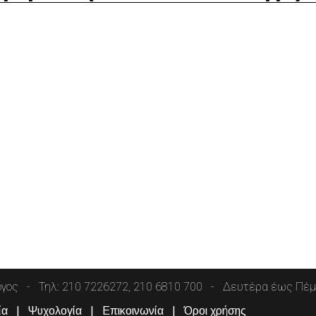
όγος
Τηλ: 210 7226272, 210 6810 700
Δευτέρα έως Πέμπ
ία
Ψυχολογία
Επικοινωνία
Όροι χρήσης