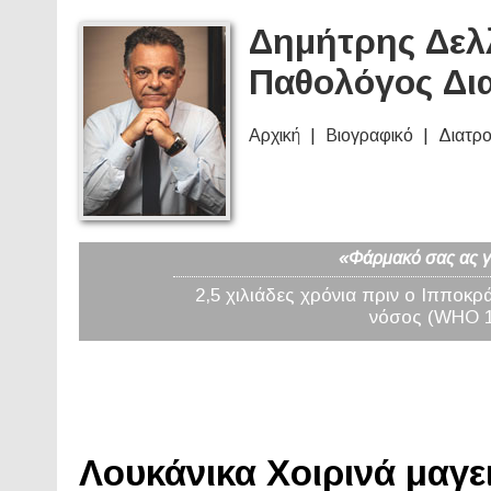
Δημήτρης Δελλ
Παθολόγος Δι
Αρχική
Βιογραφικό
Διατρ
«Φάρμακό σας ας γί
2,5 χιλιάδες χρόνια πριν ο Ιπποκρ
νόσος (WHO 19
Λουκάνικα Χοιρινά μαγει