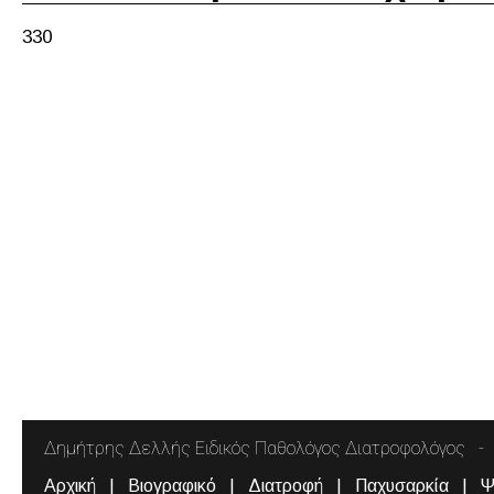
330
Δημήτρης Δελλής Ειδικός Παθολόγος Διατροφολόγος
Αρχική
Βιογραφικό
Διατροφή
Παχυσαρκία
Ψ