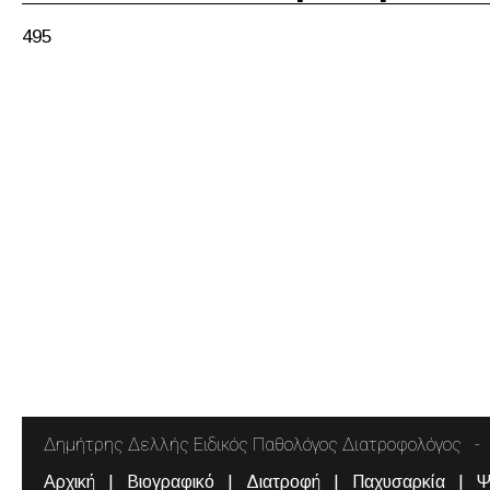
495
Δημήτρης Δελλής Ειδικός Παθολόγος Διατροφολόγος
Αρχική
Βιογραφικό
Διατροφή
Παχυσαρκία
Ψ