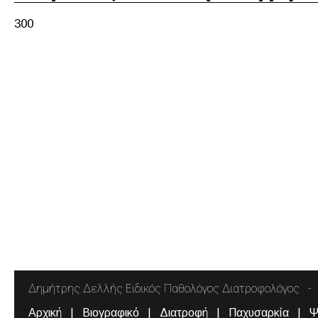
300
Δημήτρης Δελλής Ειδικός Παθολόγος Διατροφολόγος
Αρχική
Βιογραφικό
Διατροφή
Παχυσαρκία
Ψ