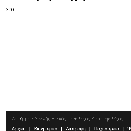
390
Δημήτρης Δελλής Ειδικός Παθολόγος Διατροφολόγος
Αρχική
Βιογραφικό
Διατροφή
Παχυσαρκία
Ψ