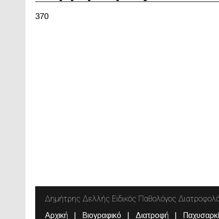
370
Δημήτρης Δελλής Ειδικός Παθολόγος Διατροφολ
Αρχική
Βιογραφικό
Διατροφή
Παχυσαρκ