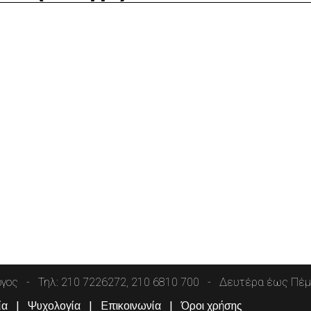
όγος
Τηλ: 210 7226272, 210 6810 700
Δευτέρα έως Πέμπ
ία
Ψυχολογία
Επικοινωνία
Όροι χρήσης