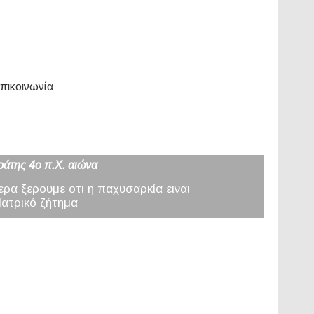
πικοινωνία
ράτης 4ο π.Χ. αιώνα
ερα ξερουμε οτι η παχυσαρκία ειναι
Ιατρικό ζήτημα