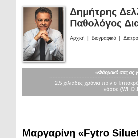
Δημήτρης Δελλ
Παθολόγος Δι
Αρχική
Βιογραφικό
Διατρ
«Φάρμακό σας ας γί
2,5 χιλιάδες χρόνια πριν ο Ιπποκρ
νόσος (WHO 19
Μαργαρίνη «Fytro Siluet