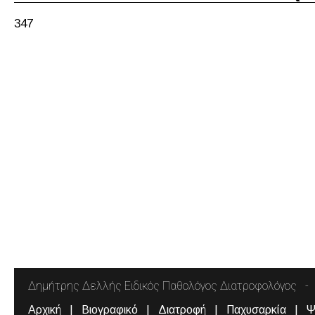
347
Δημήτρης Δελλής Ειδικός Παθολόγος Διατροφολόγος
Αρχική
Βιογραφικό
Διατροφή
Παχυσαρκία
Ψ