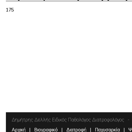
175
Δημήτρης Δελλής Ειδικός Παθολόγος Διατροφολόγος
Αρχική
Βιογραφικό
Διατροφή
Παχυσαρκία
Ψ