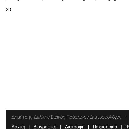
20
Δημήτρης Δελλής Ειδικός Παθολόγος Διατροφολόγος
Αρχική
Βιογραφικό
Διατροφή
Παχυσαρκία
Ψ