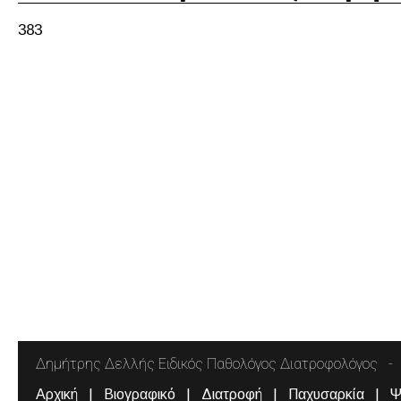
383
Δημήτρης Δελλής Ειδικός Παθολόγος Διατροφολόγος
Αρχική
Βιογραφικό
Διατροφή
Παχυσαρκία
Ψ