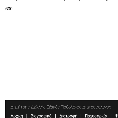
600
Δημήτρης Δελλής Ειδικός Παθολόγος Διατροφολόγος
Αρχική
Βιογραφικό
Διατροφή
Παχυσαρκία
Ψ