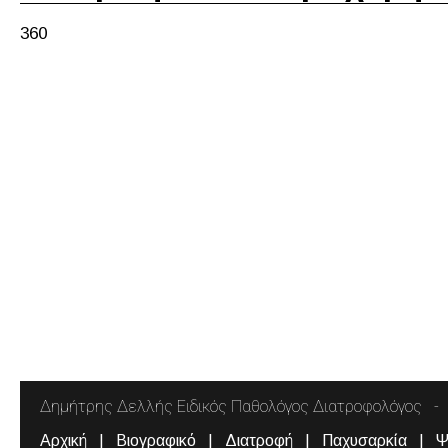
360
Δημήτρης Δελλής Ειδικός Παθολόγος Διατροφολόγος
Αρχική
Βιογραφικό
Διατροφή
Παχυσαρκία
Ψ