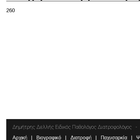
260
Δημήτρης Δελλής Ειδικός Παθολόγος Διατροφολόγος
Αρχική
Βιογραφικό
Διατροφή
Παχυσαρκία
Ψ