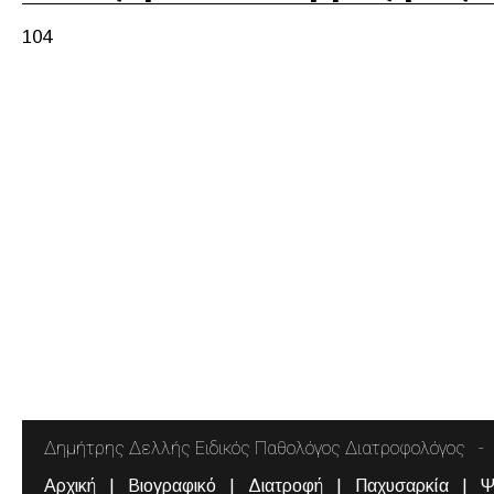
104
Δημήτρης Δελλής Ειδικός Παθολόγος Διατροφολόγος
Αρχική
Βιογραφικό
Διατροφή
Παχυσαρκία
Ψ