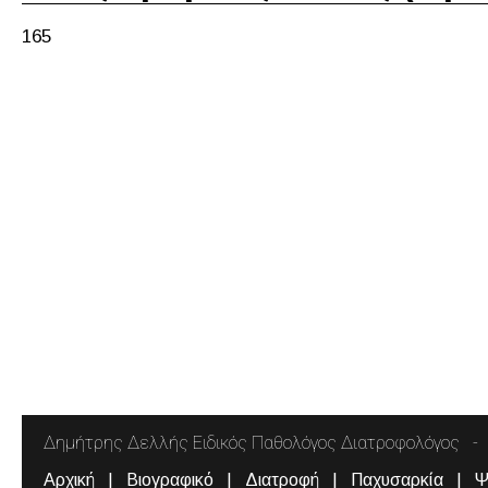
165
Δημήτρης Δελλής Ειδικός Παθολόγος Διατροφολόγος
Αρχική
Βιογραφικό
Διατροφή
Παχυσαρκία
Ψ