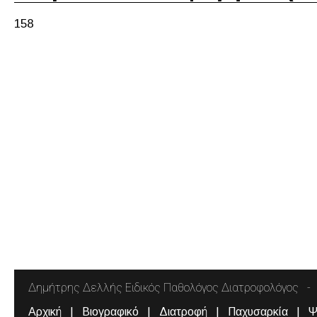
158
Δημήτρης Δελλής Ειδικός Παθολόγος Διατροφολόγος
Αρχική
Βιογραφικό
Διατροφή
Παχυσαρκία
Ψ