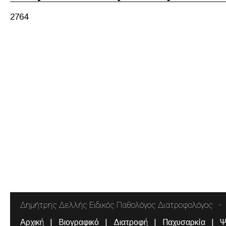
2764
Δημήτρης Δελλής Ειδικός Παθολόγος Διατροφολόγος
Αρχική
Βιογραφικό
Διατροφή
Παχυσαρκία
Ψ