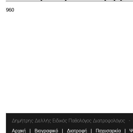
960
Δημήτρης Δελλής Ειδικός Παθολόγος Διατροφολόγος
Αρχική
Βιογραφικό
Διατροφή
Παχυσαρκία
Ψ