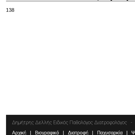
138
Δημήτρης Δελλής Ειδικός Παθολόγος Διατροφολόγος
Αρχική
Βιογραφικό
Διατροφή
Παχυσαρκία
Ψ