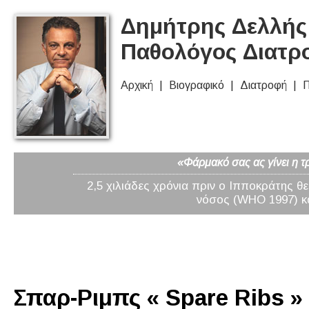
Δημήτρης Δελλής 
Παθολόγος Διατρ
Αρχική
Βιογραφικό
Διατροφή
Π
«Φάρμακό σας ας γίνει η τ
2,5 χιλιάδες χρόνια πριν ο Ιπποκράτης θ
νόσος (WHO 1997) κα
Σπαρ-Ριμπς « Spare Ribs »