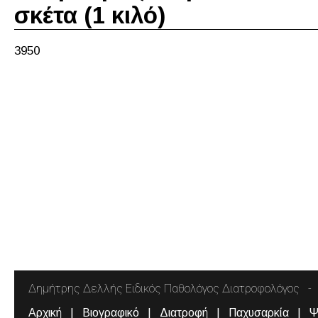
σκέτα (1 κιλό)
3950
Δημήτρης Δελλής Ειδικός Παθολόγος Διατροφολόγος
Αρχική
Βιογραφικό
Διατροφή
Παχυσαρκία
Ψ