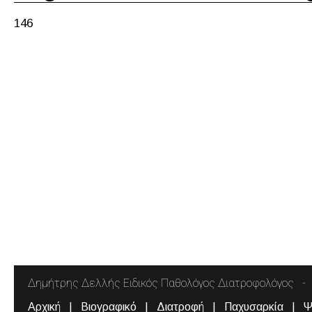
146
Δημήτρης Δελλής Ειδικός Παθολόγος Διατροφολόγος
Αρχική
Βιογραφικό
Διατροφή
Παχυσαρκία
Ψ