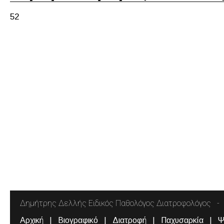
52
Δημήτρης Δελλής Ειδικός Παθολόγος Διατροφολόγος
Αρχική
Βιογραφικό
Διατροφή
Παχυσαρκία
Ψ