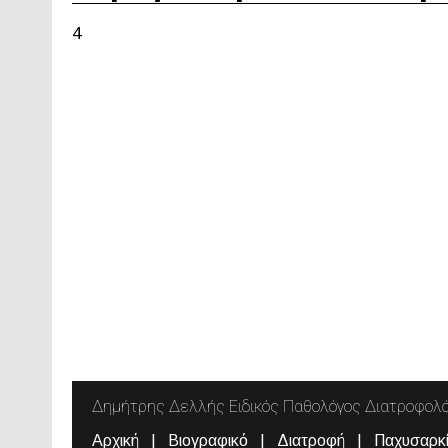
4
Δημήτρης Δελλής Ειδικός Παθολόγος Διατροφολ
Αρχική
Βιογραφικό
Διατροφή
Παχυσαρκ