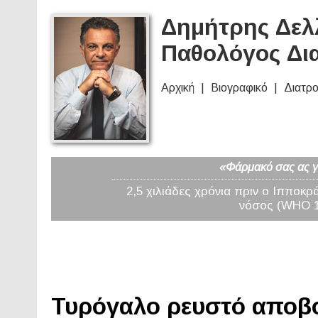
Δημήτρης Δελλ
Παθολόγος Δι
Αρχική
Βιογραφικό
Διατρ
«Φάρμακό σας ας γί
2,5 χιλιάδες χρόνια πριν ο Ιπποκρ
νόσος (WHO 19
Τυρόγαλο ρευστό αποβο