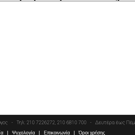
όγος
Τηλ: 210 7226272, 210 6810 700
Δευτέρα έως Πέμπ
ία
Ψυχολογία
Επικοινωνία
Όροι χρήσης