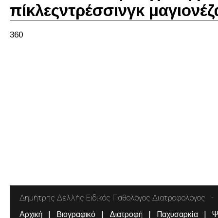
πίκλεςντρέσσινγκ μαγιονέζα
360
Δημήτρης Δελλής Ειδικός Παθολόγος Διατροφολόγος
Αρχική
Βιογραφικό
Διατροφή
Παχυσαρκία
Ψ