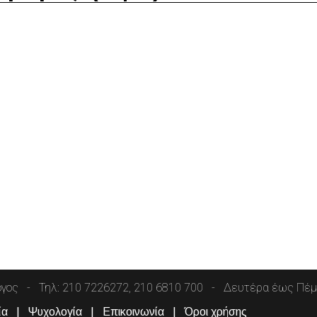
όγος
Τηλ: 210 7226272, 210 6810 700
Δευτέρα έως Πέμπ
ία
Ψυχολογία
Επικοινωνία
Όροι χρήσης