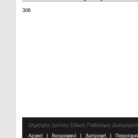
308
Δημήτρης Δελλής Ειδικός Παθολόγος Διατροφολ
Αρχική
Βιογραφικό
Διατροφή
Παχυσαρκ