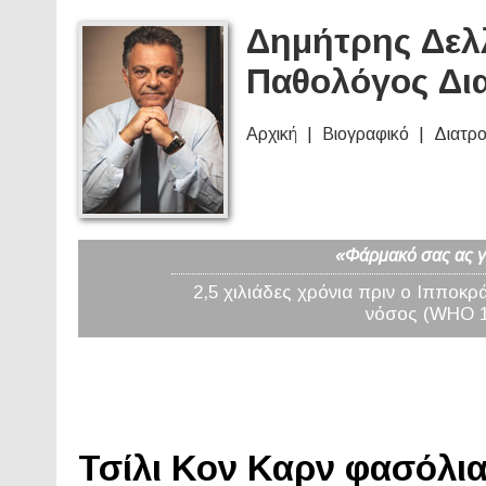
Δημήτρης Δελλ
Παθολόγος Δι
Αρχική
Βιογραφικό
Διατρ
«Φάρμακό σας ας γί
2,5 χιλιάδες χρόνια πριν ο Ιπποκρ
νόσος (WHO 19
Τσίλι Κον Καρν φασόλια 