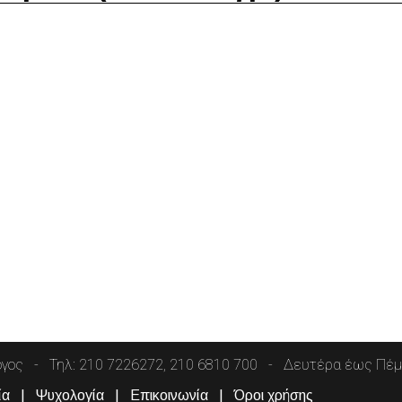
όγος
Τηλ: 210 7226272, 210 6810 700
Δευτέρα έως Πέμπ
ία
Ψυχολογία
Επικοινωνία
Όροι χρήσης