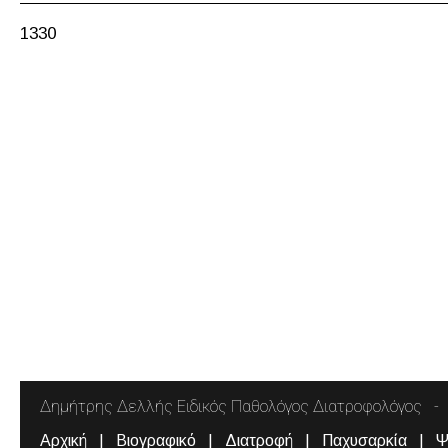
1330
Δημήτρης Δελλής Ειδικός Παθολόγος Διατροφολόγος
Αρχική
Βιογραφικό
Διατροφή
Παχυσαρκία
Ψ