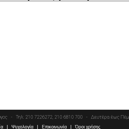
όγος
Τηλ: 210 7226272, 210 6810 700
Δευτέρα έως Πέμπ
ία
Ψυχολογία
Επικοινωνία
Όροι χρήσης