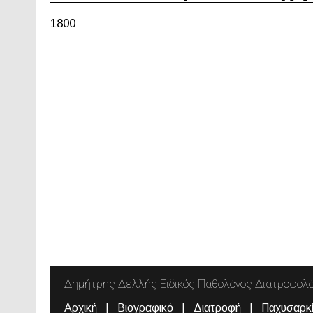
1800
Δημήτρης Δελλής Ειδικός Παθολόγος Διατροφολ
Αρχική
Βιογραφικό
Διατροφή
Παχυσαρκ