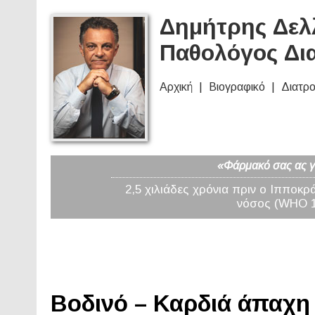
Δημήτρης Δελλ
Παθολόγος Δι
Αρχική
Βιογραφικό
Διατρ
«Φάρμακό σας ας γί
2,5 χιλιάδες χρόνια πριν ο Ιπποκρ
νόσος (WHO 19
Βοδινό – Καρδιά άπαχη 