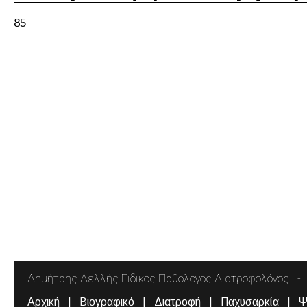
85
Δημήτρης Δελλής Ειδικός Παθολόγος Διατροφολόγος
Αρχική
Βιογραφικό
Διατροφή
Παχυσαρκία
Ψ