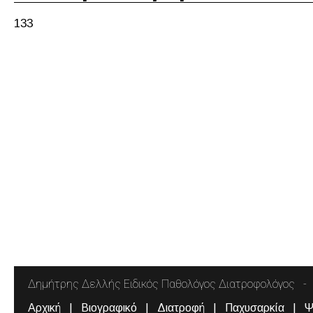
133
Δημήτρης Δελλής Ειδικός Παθολόγος Διατροφολόγος
Αρχική
Βιογραφικό
Διατροφή
Παχυσαρκία
Ψ