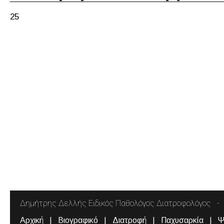
25
Δημήτρης Δελλής Ειδικός Παθολόγος Διατροφολόγος
Αρχική
Βιογραφικό
Διατροφή
Παχυσαρκία
Ψ