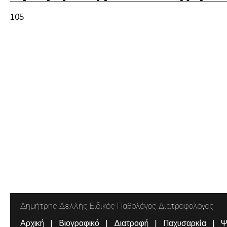
105
Δημήτρης Δελλής Ειδικός Παθολόγος Διατροφολόγος
Αρχική
Βιογραφικό
Διατροφή
Παχυσαρκία
Ψ