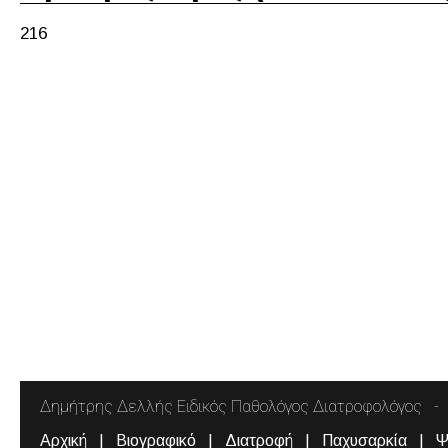
216
Δημήτρης Δελλής Ειδικός Παθολόγος Διατροφολόγος
Αρχική
Βιογραφικό
Διατροφή
Παχυσαρκία
Ψ