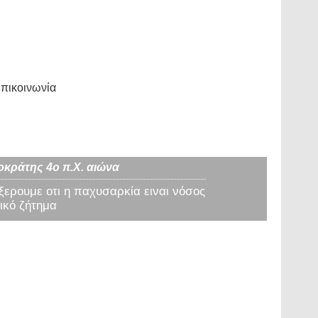
πικοινωνία
οκράτης 4ο π.Χ. αιώνα
 ξερουμε οτι η παχυσαρκία ειναι νόσος
ικό ζήτημα