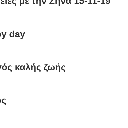
θειες με την Ζήνα 15-11-19
py day
ηγός καλής ζωής
ος