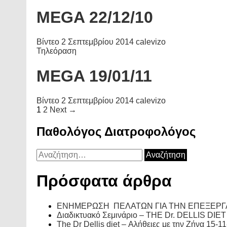
MEGA 22/12/10
Βίντεο
2 Σεπτεμβρίου 2014
calevizo
Τηλεόραση
MEGA 19/01/11
Βίντεο
2 Σεπτεμβρίου 2014
calevizo
Posts
1
2
Next →
navigation
Παθολόγος Διατροφολόγος
Αναζήτηση
για:
Πρόσφατα άρθρα
ΕΝΗΜΕΡΩΣΗ ΠΕΛΑΤΩΝ ΓΙΑ ΤΗΝ ΕΠΕΞΕΡΓ
Διαδικτυακό Σεμινάριο – THE Dr. DELLIS DIET
The Dr Dellis diet – Αλήθειες με την Ζήνα 15-1